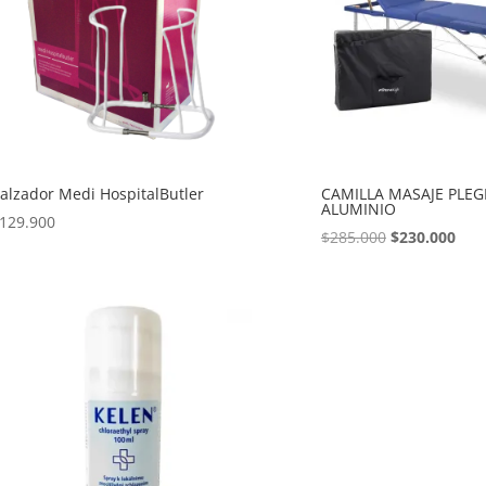
alzador Medi HospitalButler
CAMILLA MASAJE PLEG
ALUMINIO
129.900
El
El
$
285.000
$
230.000
precio
prec
original
actu
era:
es:
$285.000.
$230