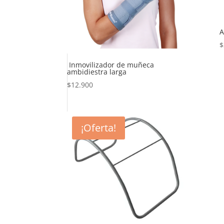
A
$
Inmovilizador de muñeca
ambidiestra larga
$
12.900
¡Oferta!