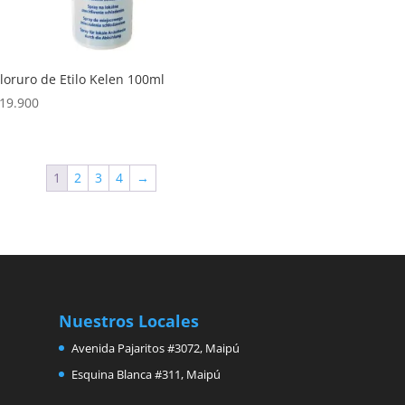
loruro de Etilo Kelen 100ml
19.900
1
2
3
4
→
Nuestros Locales
Avenida Pajaritos #3072, Maipú
Esquina Blanca #311, Maipú