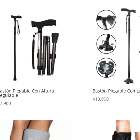
original
actual
era:
es:
$32.900.
$25.900.
astón Plegable Con Altura
Bastón Plegable Con L
egulable
$
18.900
7.900