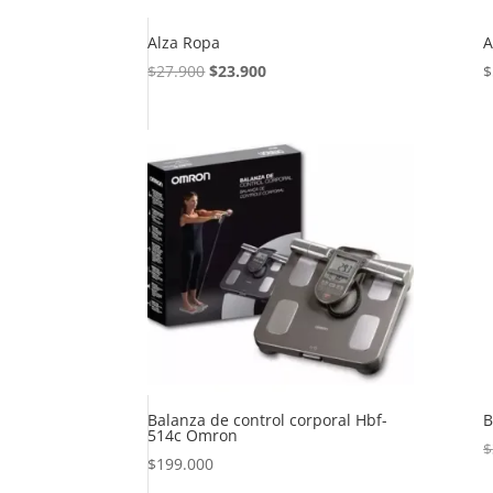
Alza Ropa
A
El
El
$
27.900
$
23.900
$
precio
precio
original
actual
era:
es:
$27.900.
$23.900.
Balanza de control corporal Hbf-
B
514c Omron
$
$
199.000