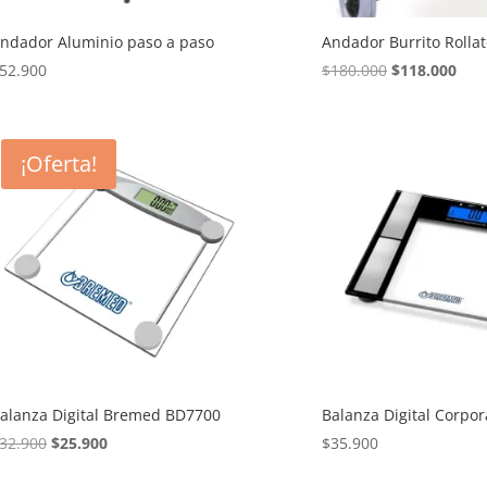
ndador Aluminio paso a paso
Andador Burrito Rolla
El
El
52.900
$
180.000
$
118.000
precio
prec
original
actu
era:
es:
¡Oferta!
$180.000.
$118
alanza Digital Bremed BD7700
Balanza Digital Corpo
El
El
32.900
$
25.900
$
35.900
precio
precio