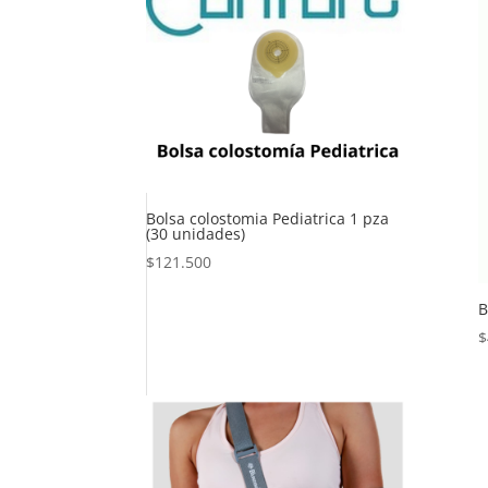
Bolsa colostomia Pediatrica 1 pza
(30 unidades)
$
121.500
B
$