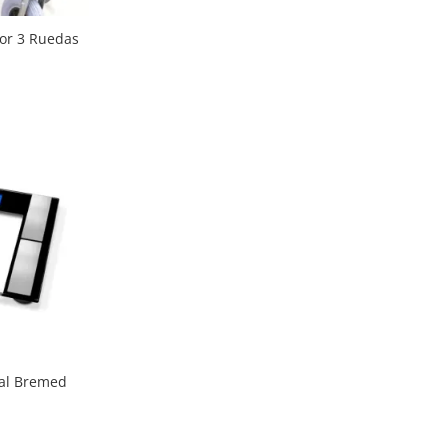
tor 3 Ruedas
io
al
.000.
ral Bremed