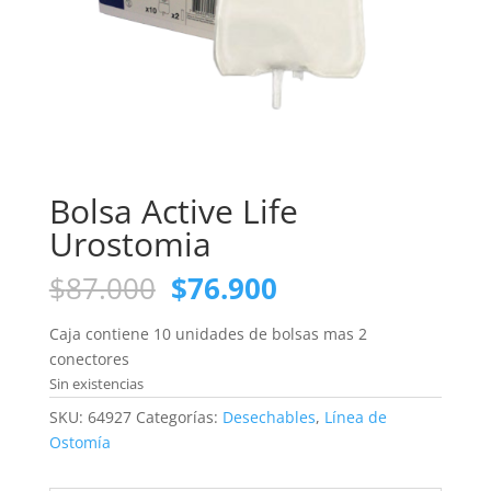
Bolsa Active Life
Urostomia
El
El
$
87.000
$
76.900
precio
precio
original
actual
Caja contiene 10 unidades de bolsas mas 2
era:
es:
conectores
$87.000.
$76.900.
Sin existencias
SKU:
64927
Categorías:
Desechables
,
Línea de
Ostomía