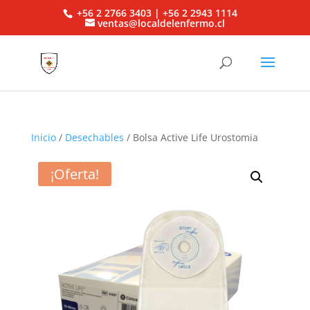
+56 2 2766 3403 | +56 2 2943 1114
ventas@localdelenfermo.cl
Inicio
/
Desechables
/ Bolsa Active Life Urostomia
¡Oferta!