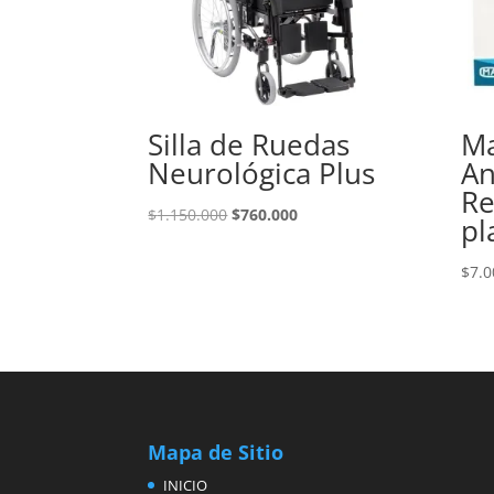
Silla de Ruedas
Ma
Neurológica Plus
An
Re
El
El
$
1.150.000
$
760.000
pl
precio
precio
original
actual
$
7.0
era:
es:
$1.150.000.
$760.000.
Mapa de Sitio
INICIO