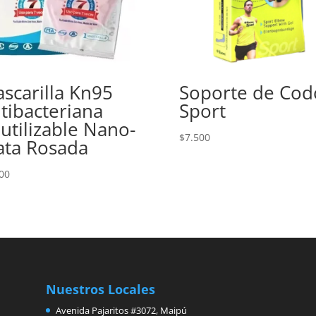
scarilla Kn95
Soporte de Cod
tibacteriana
Sport
utilizable Nano-
$
7.500
ata Rosada
00
Nuestros Locales
Avenida Pajaritos #3072, Maipú