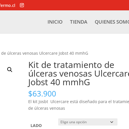
fermo.cl
INICIO
TIENDA
QUIENES SOM
o de úlceras venosas Ulcercare Jobst 40 mmhG
Kit de tratamiento de
úlceras venosas Ulcercar
Jobst 40 mmhG
$
63.900
El kit Josbt Ulcercare está diseñado para el tratami
de úlceras venosas
LADO