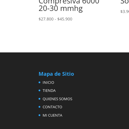
Compresiva 6000
So
20-30 mmhg
$
3.9
Rango
$
27.800
-
$
45.900
de
precios:
desde
$27.800
hasta
$45.900
Mapa de Sitio
INICIO
TIENDA
QUIENES SOMOS
CONTACTO
MI CUENTA