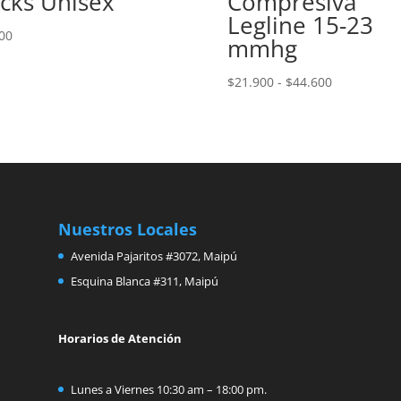
cks Unisex
Compresiva
Legline 15-23
00
mmhg
Rango
$
21.900
-
$
44.600
de
precios:
desde
$21.900
hasta
$44.600
Nuestros Locales
Avenida Pajaritos #3072, Maipú
Esquina Blanca #311, Maipú
Horarios de Atención
Lunes a Viernes 10:30 am – 18:00 pm.