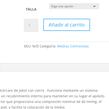
TALLA
Kit
Añadir al carrito
de
tratamiento
de
úlceras
SKU:
N/D
Categoría:
Medias Comresivas
venosas
Ulcercare
Jobst
40
mmhG
cantidad
Ulcercare de Jobst con cierre . Funciona mediante un sistema
un recubrimiento interno para mantener en su lugar el apósito
terior que proporciona una compresión nominal de 40 mmhg. el
iel, y facilita la colocación de la media.