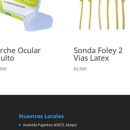
rche Ocular
Sonda Foley 2
ulto
Vias Latex
900
$
2.500
Nuestros Locales
Avenida Pajaritos #3072, Maipú