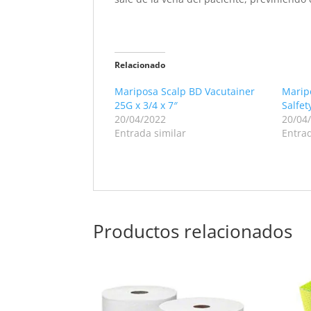
Relacionado
Mariposa Scalp BD Vacutainer
Marip
25G x 3/4 x 7″
Salfet
20/04/2022
20/04
Entrada similar
Entrad
Productos relacionados