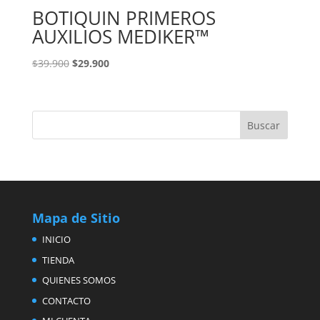
BOTIQUIN PRIMEROS
AUXILIOS MEDIKER™
El
El
$
39.900
$
29.900
precio
precio
original
actual
era:
es:
$39.900.
$29.900.
Mapa de Sitio
INICIO
TIENDA
QUIENES SOMOS
CONTACTO