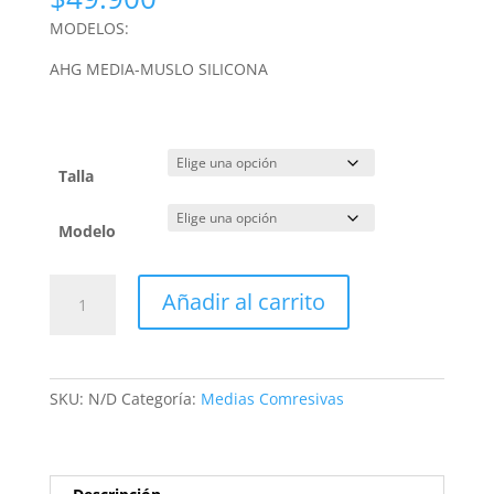
MODELOS:
AHG MEDIA-MUSLO SILICONA
Talla
Modelo
Media
Añadir al carrito
Compresiva
UltraLine
20-
30
SKU:
N/D
Categoría:
Medias Comresivas
mmhg
tactel
Micro
Fiber