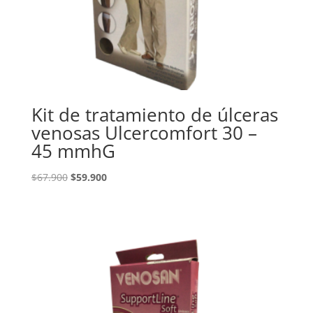
Kit de tratamiento de úlceras
venosas Ulcercomfort 30 –
45 mmhG
El
El
$
67.900
$
59.900
precio
precio
original
actual
era:
es:
$67.900.
$59.900.