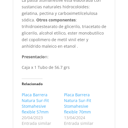
La pasta Stomahesive está elaborada con
sustancias naturales hidrocoloides:
gelatina, pectina y carboximetilcelulosa
sódica.
Otros componentes
:
trihidroxiestearato de glicerilo, triacetato de
glicerilo, alcohol etílico, ester monobutilico
del copolimero de metil vinil eter y
anhídrido maleico en etanol .
Presentacio
n:
Caja x 1 Tubo de 56.7 grs
Relacionado
Placa Barrera
Placa Barrera
Natura Sur-Fit
Natura Sur-Fit
Stomahesive
Stomahesive
flexible 57mm
flexible 70mm
20/04/2023
13/04/2024
Entrada similar
Entrada similar