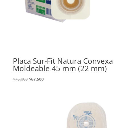
Placa Sur-Fit Natura Convexa
Moldeable 45 mm (22 mm)
El
El
$
75.000
$
67.500
precio
precio
original
actual
era:
es:
$75.000.
$67.500.