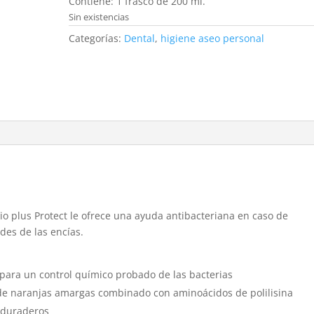
Contiene: 1 frasco de 200 ml.
Sin existencias
Categorías:
Dental
,
higiene aseo personal
io plus Protect le ofrece una ayuda antibacteriana en caso de
ades de las encías.
para un control químico probado de las bacterias
de naranjas amargas combinado con aminoácidos de polilisina
s duraderos