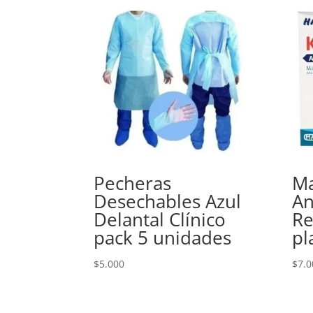
Pecheras
Ma
Desechables Azul
An
Delantal Clínico
Re
pack 5 unidades
pl
$
5.000
$
7.0