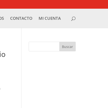
OS
CONTACTO
MI CUENTA
io
a
a