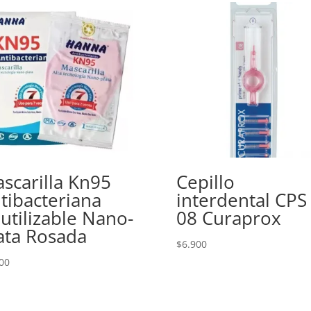
scarilla Kn95
Cepillo
tibacteriana
interdental CPS
utilizable Nano-
08 Curaprox
ata Rosada
$
6.900
00