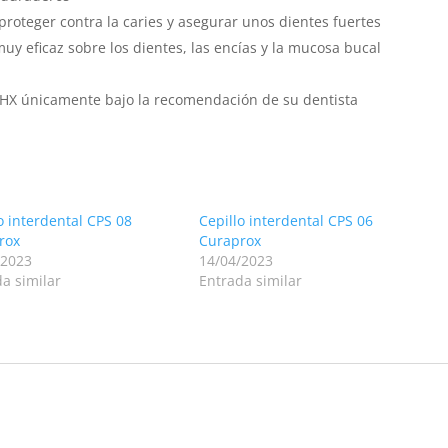
roteger contra la caries y asegurar unos dientes fuertes
y eficaz sobre los dientes, las encías y la mucosa bucal
e CHX únicamente bajo la recomendación de su dentista
o interdental CPS 08
Cepillo interdental CPS 06
rox
Curaprox
/2023
14/04/2023
a similar
Entrada similar