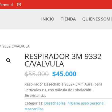
fermo.cl
INICIO
TIENDA
QUIENES SOM
M 9332 C/VALVULA
RESPIRADOR 3M 9332
C/VALVULA
El
El
$
55.000
$
45.000
precio
precio
original
actual
Respirador Desechable 9332+ 3M™ Aura, para
era:
es:
Partículas P3, con Válvula de Exhalación .
$55.000.
$45.000.
Sin existencias
Categorías:
Desechables
,
higiene aseo personal
,
Mascarillas