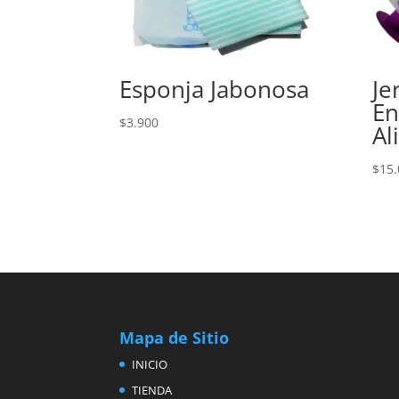
Esponja Jabonosa
Je
En
$
3.900
Al
$
15.
Mapa de Sitio
INICIO
TIENDA