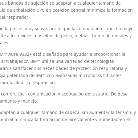
 sus bandas de sujeción se adaptan a cualquier tamaño de
vula de exhalación CPC en posición central minimiza la formación
del respirador.
con la piel es muy suave, por lo que la comodidad es mucho mayor.
nte a los niveles más altos de polvo, nieblas, humo de metales y
ales.
3M™ Aura 9332+ está diseñado para ayudar a proporcionar la
e al trabajador. 3M™ utiliza una variedad de tecnologías
arán a satisfacer sus necesidades de protección respiratoria y
logía patentada de 3M™ con avanzadas microfibras filtrantes
ra facilitar la respiración.
confort, fácil comunicación y aceptación del usuario. De peso
enamiento y manejo.
 adaptan a cualquier tamaño de cabeza, sin aumentar la tensión, y
central minimiza la formación de aire caliente y humedad en el