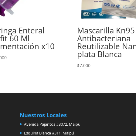
ringa Enteral
Mascarilla Kn95
fit 60 Ml
Antibacteriana
imentación x10
Reutilizable Na
plata Blanca
000
$
7.000
Nuestros Locales
Avenida Pajaritos #3072, Maipú
Esquina Blanca #311, Maipú