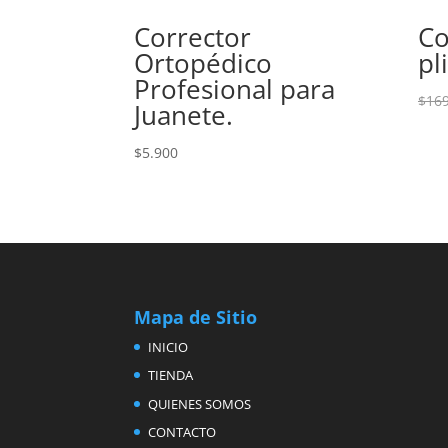
Corrector
Co
Ortopédico
pl
Profesional para
$
16
Juanete.
$
5.900
Mapa de Sitio
INICIO
TIENDA
QUIENES SOMOS
CONTACTO