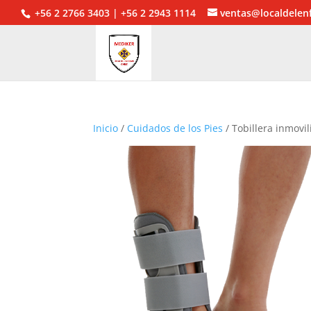
+56 2 2766 3403 | +56 2 2943 1114
ventas@localdelen
Inicio
/
Cuidados de los Pies
/ Tobillera inmovi