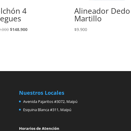
lchón 4
Alineador Dedo
iegues
Martillo
El
El
9.000
$
148.900
$
9.900
precio
precio
original
actual
era:
es:
$169.000.
$148.900.
Nuestros Locales
Avenida Pajaritos #3072, Maipú
Esquina Blanca #311, Maipú
Horarios de Atención