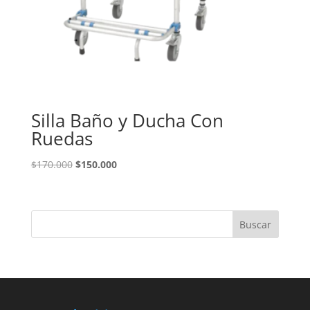
Silla Baño y Ducha Con
Ruedas
El
El
$
170.000
$
150.000
precio
precio
original
actual
era:
es:
$170.000.
$150.000.