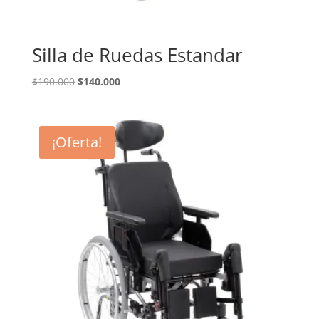
Silla de Ruedas Estandar
El
El
$
190.000
$
140.000
precio
precio
original
actual
era:
es:
¡Oferta!
$190.000.
$140.000.