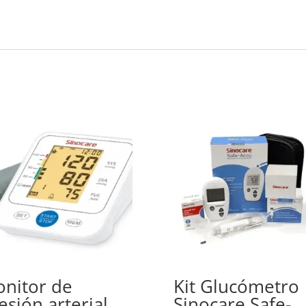
nitor de
Kit Glucómetro
esión arterial
Sinocare Safe-