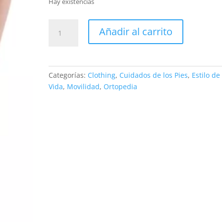
Hay existencias
Inmovilizador
Añadir al carrito
de
Rodilla
Universal
cantidad
Categorías:
Clothing
,
Cuidados de los Pies
,
Estilo de
Vida
,
Movilidad
,
Ortopedia