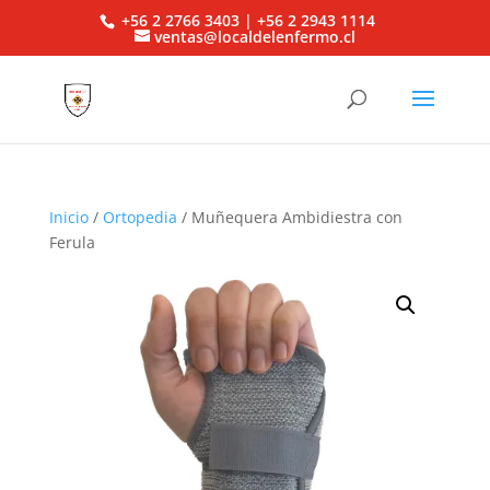
+56 2 2766 3403 | +56 2 2943 1114
ventas@localdelenfermo.cl
Inicio
/
Ortopedia
/ Muñequera Ambidiestra con
Ferula