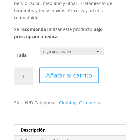
nervio radial, mediano y ulnar. Tratamiento de
tendinitis y tenosinovitis. Artrosis y artritis
reumatoide
Se
recomienda
utilizar este producto
bajo
prescripción médica
.
Talla
Muñequera
Añadir al carrito
Ambidiestra
con
Ferula
cantidad
SKU:
N/D
Categorías:
Clothing
,
Ortopedia
Descripción