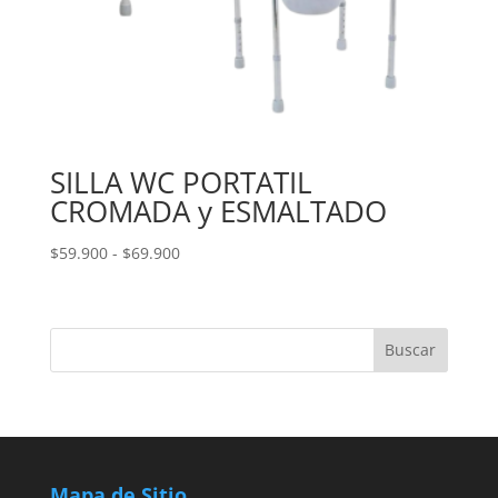
SILLA WC PORTATIL
CROMADA y ESMALTADO
Rango
$
59.900
-
$
69.900
de
precios:
desde
$59.900
hasta
$69.900
Mapa de Sitio