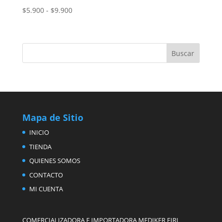
Rango
$
5.900
-
$
9.900
de
precios:
desde
$5.900
hasta
$9.900
Mapa de Sitio
INICIO
TIENDA
QUIENES SOMOS
CONTACTO
MI CUENTA
COMERCIALIZADORA E IMPORTADORA MEDIKER EIRL