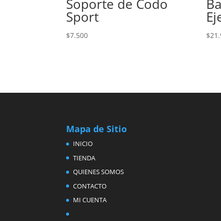
Soporte de Codo
Ba
Sport
Ej
$
7.500
$
21.
Mapa de Sitio
INICIO
TIENDA
QUIENES SOMOS
CONTACTO
MI CUENTA