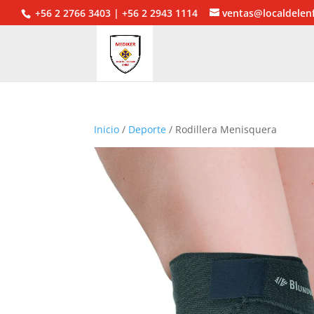
+56 2 2766 3403 | +56 2 2943 1114
ventas@localdelen
Inicio
/
Deporte
/ Rodillera Menisquera