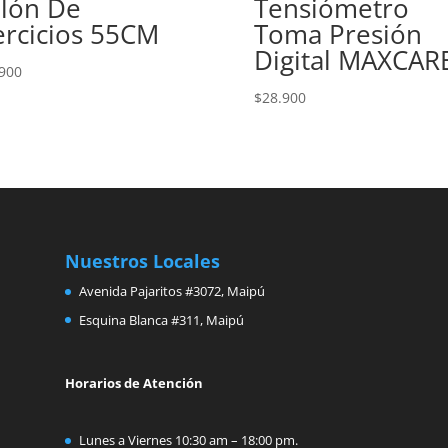
lón De
Tensiómetro
ercicios 55CM
Toma Presión
Digital MAXCAR
900
$
28.900
Nuestros Locales
Avenida Pajaritos #3072, Maipú
Esquina Blanca #311, Maipú
Horarios de Atención
Lunes a Viernes 10:30 am – 18:00 pm.