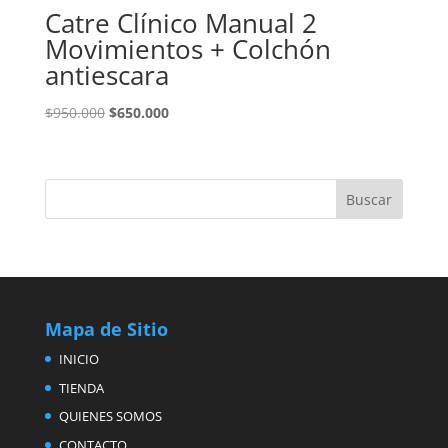
Catre Clínico Manual 2
Movimientos + Colchón
antiescara
El
El
$
950.000
$
650.000
precio
precio
original
actual
era:
es:
$950.000.
$650.000.
Mapa de Sitio
INICIO
TIENDA
QUIENES SOMOS
CONTACTO